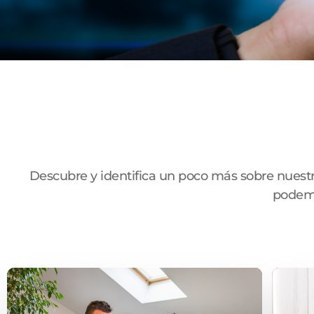
Descubre y identifica un poco más sobre nuestr
podemo