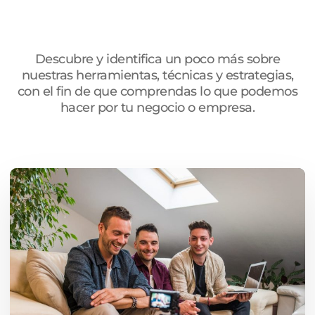
Descubre y identifica un poco más sobre
nuestras herramientas, técnicas y estrategias,
con el fin de que comprendas lo que podemos
hacer por tu negocio o empresa.