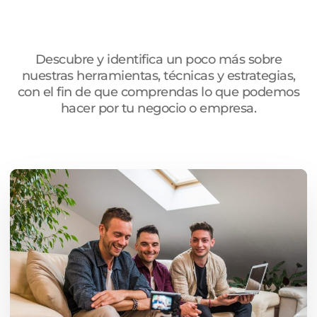
Descubre y identifica un poco más sobre
nuestras herramientas, técnicas y estrategias,
con el fin de que comprendas lo que podemos
hacer por tu negocio o empresa.